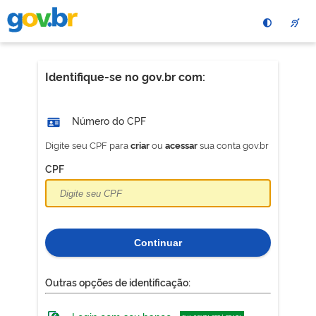
Pular
para
o
conteÃºdo
principal
Identifique-se no gov.br com:
Número do CPF
Digite seu CPF para
ou
sua conta gov.br
criar
acessar
CPF
Continuar
Outras opções de identificação: